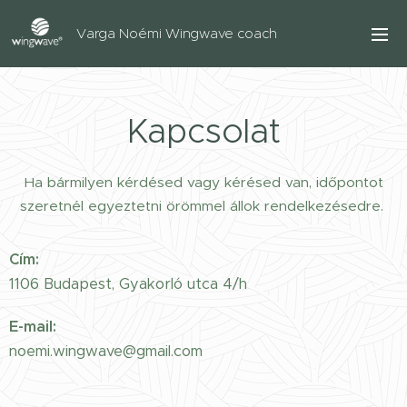
Varga Noémi Wingwave coach
Kapcsolat
Ha bármilyen kérdésed vagy kérésed van, időpontot
szeretnél egyeztetni örömmel állok rendelkezésedre.
Cím:
1106 Budapest, Gyakorló utca 4/h
E-mail
:
noemi.wingwave@gmail.com